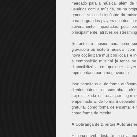
mercado para a música, além de r
usuários com a música, ou na própr
grandes selos da indústria da músi
para os grandes players que domin
severamente impactados pela pos
principalmente, através de streamin
Se antes o músico para obter suc
gravadora ou editora musical, com 
nova opção para músicos locais e i
a composição musical já tenha se
disponibilizá-la em qualquer play
representado por uma gravadora.
Isso permite que, de forma autônom
direitos autorais de suas obras, al
seja utilizada em qualquer lugar 
empenhado a, de forma independente,
gratuita, como forma de encantar e 
como forma de receita.
A Cobrança de Direitos Autorais e
É perceptível, destarte, que a te