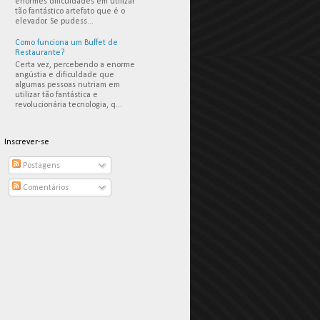
enormes dificuldades em utilizar
tão fantástico artefato que é o
elevador. Se pudess...
Como funciona um Buffet de
Restaurante?
Certa vez, percebendo a enorme
angústia e dificuldade que
algumas pessoas nutriam em
utilizar tão fantástica e
revolucionária tecnologia, q...
Inscrever-se
Postagens
Comentários