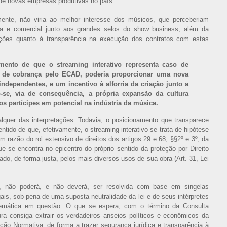
 de novas empresas produtivas no país.
mente, não viria ao melhor interesse dos músicos, que perceberiam
a e comercial junto aos grandes selos do show business, além da
ões quanto à transparência na execução dos contratos com estas
mento de que o streaming interativo representa caso de
l de cobrança pelo ECAD, poderia proporcionar uma nova
independentes, e um incentivo à alforria da criação junto a
o-se, via de consequência, a própria expansão da cultura
os partícipes em potencial na indústria da música.
lquer das interpretações. Todavia, o posicionamento que transparece
entido de que, efetivamente, o streaming interativo se trata de hipótese
 razão do rol extensivo de direitos dos artigos 29 e 68, §§2º e 3º, da
ue se encontra no epicentro do próprio sentido da proteção por Direito
ado, de forma justa, pelos mais diversos usos de sua obra (Art. 31, Lei
o, não poderá, e não deverá, ser resolvida com base em singelas
egais, sob pena de uma suposta neutralidade da lei e de seus intérpretes
blemática em questão. O que se espera, com o término da Consulta
ura consiga extrair os verdadeiros anseios políticos e econômicos da
ução Normativa, de forma a trazer segurança jurídica e transparência à