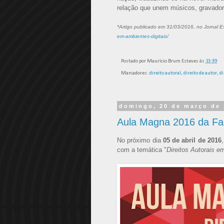
relação que unem músicos, gravador
*Artigo publicado em 31/03/2016, no Jornal E
em-ambientes-digitais/
Postado por
Maurício Brum Esteves
às
13:39
Marcadores:
direito autoral
,
direito de autor
,
di
domingo, 20 de março de
Aula Magna 2016 da Fac
No próximo dia
05 de abril de 2016
com a temática "
Direitos Autorais e