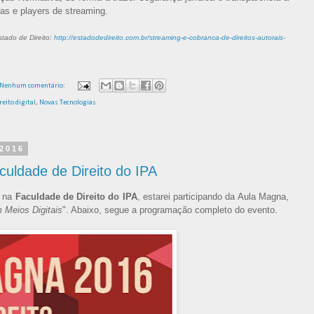
as e players de streaming.
stado de Direito:
http://estadodedireito.com.br/streaming-e-cobranca-de-direitos-autorais-
Nenhum comentário:
reito digital
,
Novas Tecnologias
 2016
uldade de Direito do IPA
, na
Faculdade de Direito do IPA
, estarei participando da Aula Magna,
m Meios Digitais
". Abaixo, segue a programação completo do evento.