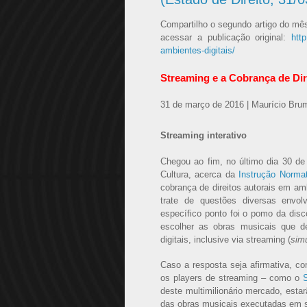
Compartilho o segundo artigo do mês
acessar a publicação original:
htt
ambientes-digitais/
Streaming e a Cobrança de Dir
31 de março de 2016
| Maurício Bru
Streaming interativo
Chegou ao fim, no último dia 30 d
Cultura, acerca da
Instrução Norma
cobrança de direitos autorais em am
trate de questões diversas envol
específico ponto foi o pomo da disc
escolher as obras musicais que de
digitais, inclusive via streaming (
sim
Caso a resposta seja afirmativa, co
os players de streaming – como o
S
deste multimilionário mercado, esta
das obras musicais executadas em s