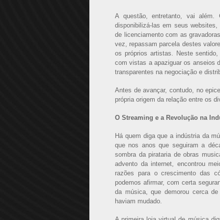
A questão, entretanto, vai além.
disponibilizá-las em seus websites,
de licenciamento com as gravadoras
vez, repassam parcela destes valore
os próprios artistas. Neste sentid
com vistas a apaziguar os anseios da
transparentes na negociação e distri
Antes de avançar, contudo, no epice
própria origem da relação entre os d
O Streaming e a Revolução na Ind
Há quem diga que a indústria da mú
que nos anos que seguiram a décad
sombra da pirataria de obras mus
advento da internet, encontrou me
razões para o crescimento das có
podemos afirmar, com certa seguran
da música, que demorou cerca de
haviam mudado.
A primeira loja virtual de música dig