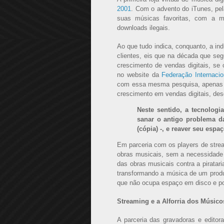
2001
. Com o advento do iTunes, pela
suas músicas favoritas, com a m
downloads ilegais.
Ao que tudo indica, conquanto, a ind
clientes, eis que na década que seg
crescimento de vendas digitais, se
no website da
Federação Internacio
com essa mesma pesquisa, apenas em
crescimento em vendas digitais, de
Neste sentido, a tecnolog
sanar o antigo problema da
(cópia) -, e reaver seu esp
Em parceria com os players de strea
obras musicais, sem a necessidade
das obras musicais contra a pirata
transformando a música de um produ
que não ocupa espaço em disco e p
Streaming e a Alforria dos Músic
A parceria das gravadoras e edito