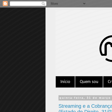
Início
Quem sou
Cr
quinta-feira, 31 de março
Streaming e a Cobrança 
(Estado de Direito, 31/