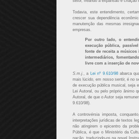
setor, freando a expansão e criação
Todavia, este entendimento, certa
crescer sua dependência econômic
manutenção das mesmas irresignaç
empresas.
Por outro lado, o entendi
execução pública, passíve
fonte de receita a músicos 
intermediários, fomentand
livre com a inserção de nov
S.m.j.
, a
Lei nº 9.610/98
abarca qua
mais lúcido, em nosso sentir, é no s
de execução pública musical, seja em
Lei Autoral, ou pelo próprio ânimo q
Autoral, de que o Autor seja remuner
9.610/98).
A controvérsia imposta, conquant
interpretações jurídicas de textos l
não atingirem o epicentro da pro
Pública, é que o Ministério da Cult
nação, traduzindo-os na novel Instr