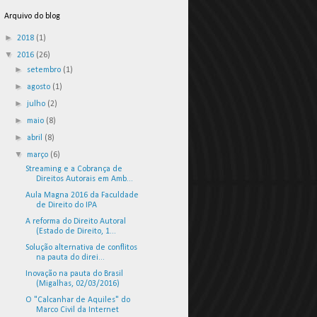
Arquivo do blog
►
2018
(1)
▼
2016
(26)
►
setembro
(1)
►
agosto
(1)
►
julho
(2)
►
maio
(8)
►
abril
(8)
▼
março
(6)
Streaming e a Cobrança de
Direitos Autorais em Amb...
Aula Magna 2016 da Faculdade
de Direito do IPA
A reforma do Direito Autoral
(Estado de Direito, 1...
Solução alternativa de conflitos
na pauta do direi...
Inovação na pauta do Brasil
(Migalhas, 02/03/2016)
O "Calcanhar de Aquiles" do
Marco Civil da Internet