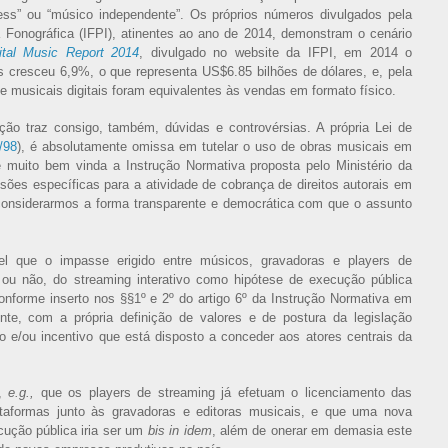
ess” ou “músico independente”. Os próprios números divulgados pela
a Fonográfica (IFPI), atinentes ao ano de 2014, demonstram o cenário
ital Music Report 2014
, divulgado no website da IFPI, em 2014 o
s cresceu 6,9%, o que representa US$6.85 bilhões de dólares, e, pela
de musicais digitais foram equivalentes às vendas em formato físico.
ção traz consigo, também, dúvidas e controvérsias. A própria Lei de
/98
), é absolutamente omissa em tutelar o uso de obras musicais em
 é muito bem vinda a Instrução Normativa proposta pelo Ministério da
isões específicas para a atividade de cobrança de direitos autorais em
e considerarmos a forma transparente e democrática com que o assunto
vel que o impasse erigido entre músicos, gravadoras e players de
 ou não, do streaming interativo como hipótese de execução pública
nforme inserto nos §§1º e 2º do artigo 6º da Instrução Normativa em
ente, com a própria definição de valores e de postura da legislação
ão e/ou incentivo que está disposto a conceder aos atores centrais da
r,
e.g.,
que os players de streaming já efetuam o licenciamento das
ataformas junto às gravadoras e editoras musicais, e que uma nova
cução pública iria ser um
bis in idem
, além de onerar em demasia este