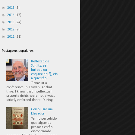
►
2015
(5)
►
2014
(17)
►
2013
(24)
►
2012
(9)
►
2011
(31)
Postagens populares
Reflexão de
Stiglitz: ser
furtado ou
esquecido(?), eis
a questão!
“I was at a
conference in Taiwan. At that
time, I knew that intellectual
property rights were not always
strictly enforced there. During ...
Como usar um
Elevador...
Tenho percebido
que algumas
pessoas estão
encontrando