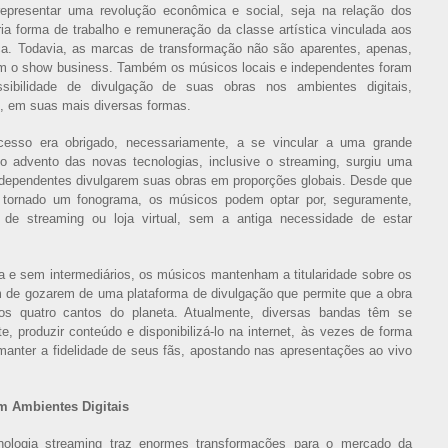
epresentar uma revolução econômica e social, seja na relação dos
ia forma de trabalho e remuneração da classe artística vinculada aos
ca. Todavia, as marcas de transformação não são aparentes, apenas,
am o show business. Também os músicos locais e independentes foram
sibilidade de divulgação de suas obras nos ambientes digitais,
g, em suas mais diversas formas.
esso era obrigado, necessariamente, a se vincular a uma grande
o advento das novas tecnologias, inclusive o streaming, surgiu uma
ndependentes divulgarem suas obras em proporções globais. Desde que
 tornado um fonograma, os músicos podem optar por, seguramente,
er de streaming ou loja virtual, sem a antiga necessidade de estar
a e sem intermediários, os músicos mantenham a titularidade sobre os
ém de gozarem de uma plataforma de divulgação que permite que a obra
dos quatro cantos do planeta. Atualmente, diversas bandas têm se
 produzir conteúdo e disponibilizá-lo na internet, às vezes de forma
manter a fidelidade de seus fãs, apostando nas apresentações ao vivo
m Ambientes Digitais
cnologia streaming traz enormes transformações para o mercado da