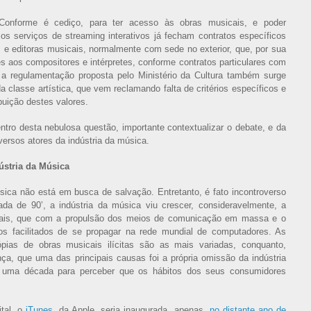
 Conforme é cediço, para ter acesso às obras musicais, e poder
 os serviços de streaming interativos já fecham contratos específicos
 e editoras musicais, normalmente com sede no exterior, que, por sua
s aos compositores e intérpretes, conforme contratos particulares com
o, a regulamentação proposta pelo Ministério da Cultura também surge
 classe artística, que vem reclamando falta de critérios específicos e
buição destes valores.
ntro desta nebulosa questão, importante contextualizar o debate, e da
iversos atores da indústria da música.
ústria da Música
sica não está em busca de salvação. Entretanto, é fato incontroverso
a de 90’, a indústria da música viu crescer, consideravelmente, a
icais, que com a propulsão dos meios de comunicação em massa e o
ios facilitados de se propagar na rede mundial de computadores. As
pias de obras musicais ilícitas são as mais variadas, conquanto,
ça, que uma das principais causas foi a própria omissão da indústria
 uma década para perceber que os hábitos dos seus consumidores
ital, o
iTunes
, da Apple, seria inaugurada, apenas,
no distante ano de