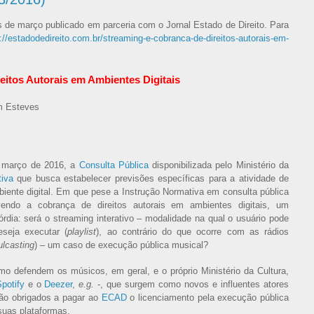
 de março publicado em parceria com o Jornal Estado de Direito. Para
p://estadodedireito.com.br/streaming-e-cobranca-de-direitos-autorais-em-
eitos Autorais em Ambientes Digitais
m Esteves
e março de 2016, a
Consulta Pública
disponibilizada pelo Ministério da
tiva
que busca estabelecer previsões específicas para a atividade de
biente digital. Em que pese a Instrução Normativa em consulta pública
vendo a cobrança de direitos autorais em ambientes digitais, um
órdia: será o streaming interativo – modalidade na qual o usuário pode
seja executar (
playlist
), ao contrário do que ocorre com as rádios
ulcasting
) – um caso de execução pública musical?
mo defendem os músicos, em geral, e o próprio Ministério da Cultura,
potify
e o
Deezer
,
e.g.
-, que surgem como novos e influentes atores
rão obrigados a pagar ao
ECAD
o licenciamento pela execução pública
uas plataformas.