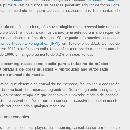
 primeira vez na história as pessoas poderiam adquirir de forma lícita
esma liberdade de quem acessaria quaisquer das ferramentas de
ústria da música, ainda, não havia atingido a real necessidade de seus
uiu a 2001, a indústria da música não teria auferido um ano sequer de
 comparado com o final dos anos 90, segundo informações publicadas
nal da Indústria Fonográfica (IFPI)
, em fevereiro de 2013. De acordo
 2012 a indústria mundial fonográfica teria obtido o primeiro ano de
sde 1999; um singelo aumento de 0,2% em suas vendas.
ia streaming nasce como opção para a indústria da música
 pirataria de obras musicais – reprodução não autorizada
aço no mercado da música.
ming, que vieram a se consolidar no mercado, facilitou-se o acesso às
 do download das mesmas, logrando-se êxito em garantir a segurança
ria, ao mesmo tempo em que desenvolveu inovador modelo de negócio,
to – passível de cópia – em um serviço – acessível, monetariamente,
ode ser cancelado a qualquer momento.
os Independentes
ras musicais com os players de streaming consolidou-se em um novo