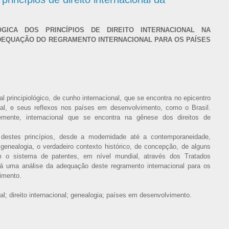
GICA DOS PRINCÍPIOS DE DIREITO INTERNACIONAL NA
ADEQUAÇÃO DO REGRAMENTO INTERNACIONAL PARA OS PAÍSES
 principiológico, de cunho internacional, que se encontra no epicentro
rial, e seus reflexos nos países em desenvolvimento, como o Brasil.
temente, internacional que se encontra na gênese dos direitos de
 destes princípios, desde a modernidade até a contemporaneidade,
genealogia, o verdadeiro contexto histórico, de concepção, de alguns
em o sistema de patentes, em nível mundial, através dos Tratados
e-á uma análise da adequação deste regramento internacional para os
imento.
ial; direito internacional; genealogia; países em desenvolvimento.