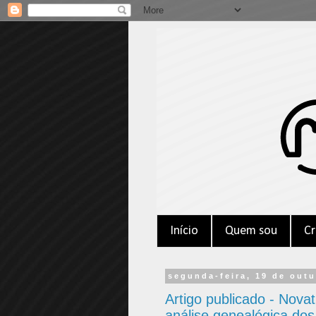
Início
Quem sou
Cr
segunda-feira, 19 de out
Artigo publicado - Novat
análise genealógica dos 