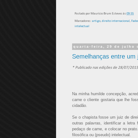
Postado por
Maurício Brum Esteves
às
09:55
Marcadores:
artigo
,
direito internacional
,
Fade
intelectual
quarta-feira, 29 de julho
Semelhanças entre um j
* Publicado nas edições de 28/07/201
Na minha humilde concepção, acred
carne o cliente gostaria que lhe fo
cidadão.
Se o chapista fosse um juiz de dir
outras palavras, identificar a letr
pedaço de carne, e colocar no prato
filosófica ou (pseudo) intelectual.