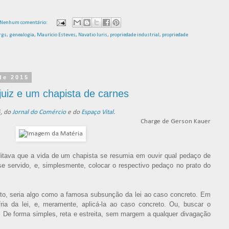
Nenhum comentário:
rgs
,
genealogia
,
Maurício Esteves
,
Navatio Iuris
,
propriedade industrial
,
propriedade
 de 2015
uiz e um chapista de carnes
5, do
Jornal do Comércio
e do
Espaço Vital
.
Charge de Gerson Kauer
itava que a vida de um chapista se resumia em ouvir qual pedaço de
sse servido, e, simplesmente, colocar o respectivo pedaço no prato do
eito, seria algo como a famosa subsunção da lei ao caso concreto. Em
a fria da lei, e, meramente, aplicá-la ao caso concreto. Ou, buscar o
. De forma simples, reta e estreita, sem margem a qualquer divagação