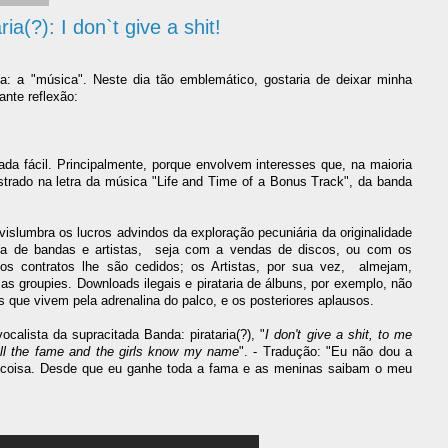
ia(?): I don`t give a shit!
 a "música". Neste dia tão emblemático, gostaria de deixar minha
nte reflexão:
da fácil. Principalmente, porque envolvem interesses que, na maioria
ustrado na letra da música "Life and Time of a Bonus Track", da banda
vislumbra os lucros advindos da exploração pecuniária da originalidade
 de bandas e artistas,
seja com a vendas de discos, ou com os
dos contratos lhe são cedidos; os Artistas, por sua vez,
almejam,
as groupies. Downloads ilegais e pirataria de álbuns, por exemplo, não
que vivem pela adrenalina do palco, e os posteriores aplausos.
calista da supracitada Banda: pirataria(?), "
I don't give a shit, to me
 all the fame and the girls know my name
". - Tradução: "Eu não dou a
coisa. Desde que eu ganhe toda a fama e as meninas saibam o meu