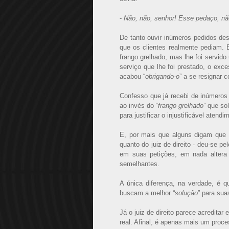
-
Não, não, senhor! Esse pedaço, nã
De tanto ouvir inúmeros pedidos de
que os clientes realmente pediam. 
frango grelhado, mas lhe foi servid
serviço que lhe foi prestado, o ex
acabou “
obrigando-o
” a se resignar
Confesso que já recebi de inúmeros 
ao invés do “
frango grelhado
” que so
para justificar o injustificável ate
E, por mais que alguns digam que 
quanto do juiz de direito - deu-se pe
em suas petições, em nada altera 
semelhantes.
A única diferença, na verdade, é 
buscam a melhor “
solução
” para sua
Já o juiz de direito parece acredita
real. Afinal, é apenas mais um proce