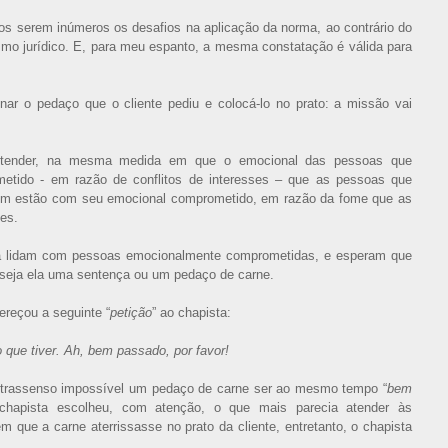
os serem inúmeros os desafios na aplicação da norma, ao contrário do
ismo jurídico. E, para meu espanto, a mesma constatação é válida para
nar o pedaço que o cliente pediu e colocá-lo no prato: a missão vai
entender, na mesma medida em que o emocional das pessoas que
metido - em razão de conflitos de interesses – que as pessoas que
ém estão com seu emocional comprometido, em razão da fome que as
ões.
ta lidam com pessoas emocionalmente comprometidas, e esperam que
 seja ela uma sentença ou um pedaço de carne.
reçou a seguinte “
petição
” ao chapista:
que tiver. Ah, bem passado, por favor!
trassenso impossível um pedaço de carne ser ao mesmo tempo “
bem
 chapista escolheu, com atenção, o que mais parecia atender às
m que a carne aterrissasse no prato da cliente, entretanto, o chapista