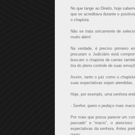
No que tange ao Direito, hoje sabem
que se acreditava durante o positiv
o chapista.
Não se trata unicamente de selecio
muito além!
Na verdade, é preciso primeiro 
procuram o Judiciário está compro
buscam o chapista de carnes tamb
tira do pleno controle de suas emoç
Assim, tanto o juiz como o chapis
suas expectativas sejam atendidas,
Hoje, por exemplo, uma senhora ende
-
Senhor, quero o pedaço mais macio 
Por mais que possa parecer um con
passado
” e “
macio
”, o atencioso
expectativas da senhora. Antes poré
ouviu: