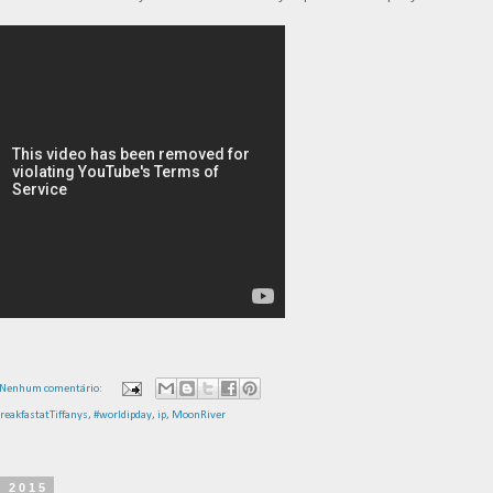
Nenhum comentário:
BreakfastatTiffanys
,
#‎worldipday
,
ip
,
MoonRiver‬
e 2015