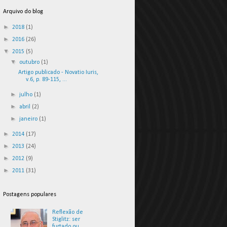
Arquivo do blog
►
2018
(1)
►
2016
(26)
▼
2015
(5)
▼
outubro
(1)
Artigo publicado - Novatio Iuris,
v.6, p. 89-115, ...
►
julho
(1)
►
abril
(2)
►
janeiro
(1)
►
2014
(17)
►
2013
(24)
►
2012
(9)
►
2011
(31)
Postagens populares
Reflexão de
Stiglitz: ser
furtado ou