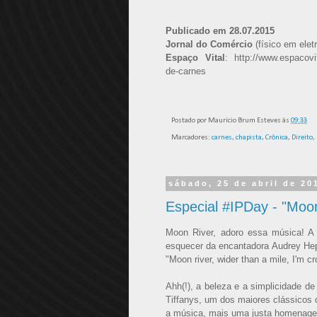
Publicado em 28.07.2015
Jornal do Comércio
(físico em elet
Espaço Vital
: http://www.espacovi
de-carnes
Postado por
Maurício Brum Esteves
às
09:33
Marcadores:
carnes
,
chapista
,
Crônica
,
Direito
,
sábado, 25 de abril de 20
Especial #IPDay - "Moon 
Moon River, adoro essa música! A
esquecer da encantadora Audrey Hep
"Moon river, wider than a mile, I'm c
Ahh(!), a beleza e a simplicidade d
Tiffanys, um dos maiores clássicos
a música, mais uma justa homenagem!