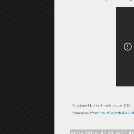
Postado por
Maurício Brum Esteves
às
10:34
Marcadores:
‬ ‪#‎Moonriver‬
,
‪#‎AudreyHepburn‬‪
,
#‎
sexta-feira, 24 de abril d