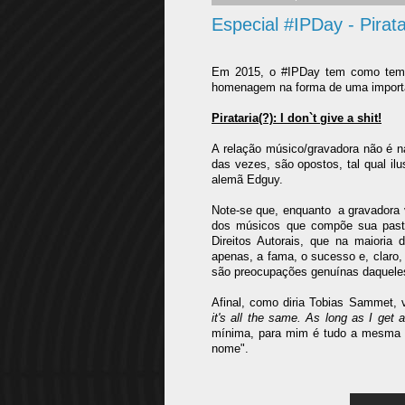
Especial #IPDay - Piratar
Em 2015, o #IPDay tem como tema:
homenagem na forma de uma importa
Pirataria(?): I don`t give a shit!
A relação músico/gravadora não é na
das vezes, são opostos, tal qual il
alemã Edguy.
Note-se que, enquanto
a gravadora 
dos músicos que compõe sua pasta
Direitos Autorais, que na maioria 
apenas, a fama, o sucesso e, claro, 
são preocupações genuínas daqueles 
Afinal, como diria Tobias Sammet, vo
it's all the same. As long as I get
mínima, para mim é tudo a mesma 
nome".