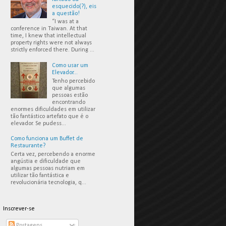
esquecido(?), eis
a questão!
“I was at a
conference in Taiwan. At that
time, I knew that intellectual
property rights were not always
strictly enforced there. During ...
Como usar um
Elevador...
Tenho percebido
que algumas
pessoas estão
encontrando
enormes dificuldades em utilizar
tão fantástico artefato que é o
elevador. Se pudess...
Como funciona um Buffet de
Restaurante?
Certa vez, percebendo a enorme
angústia e dificuldade que
algumas pessoas nutriam em
utilizar tão fantástica e
revolucionária tecnologia, q...
Inscrever-se
Postagens