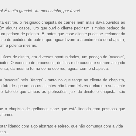
o! É muito grande! Um menorzinho, por favor!
sta estirpe, o resignado chapista de carnes nem mais dava ouvidos ao
Em alguns casos, juro que ouvi o cliente pedir um simples pedaço de
o um pedaço de polenta. E, antes que esse cliente pudesse reclamar do
cesso de pedidos de outros que aguardavam o atendimento do chapista,
 com a polenta mesmo.
juízes de direito, em diversas oportunidades, um pedaço de “
polenta
”,
licitei. O excesso de processos, de filas e de causos é sempre alegado
ndimento, da mesma forma como ocorreu, agora, com o chapisca.
a “
polenta
” pelo “
frango
” - tanto no que tange ao cliente do chapista,
lo fato de que ambos os clientes não foram felizes e claros o suficiente
o fato de que ambas as profissões, juiz de direito e chapista, são
que o chapista de grelhados sabe que está lidando com pessoas que
s fomes.
r estar lidando com algo abstrato e etéreo, que não comunga com a vida
sso...