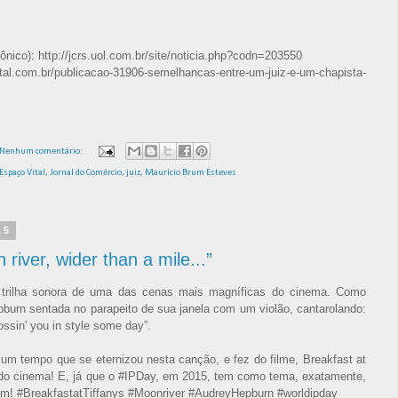
rônico): http://jcrs.uol.com.br/site/noticia.php?codn=203550
tal.com.br/publicacao-31906-semelhancas-entre-um-juiz-e-um-chapista-
Nenhum comentário:
Espaço Vital
,
Jornal do Comércio
,
juiz
,
Maurício Brum Esteves
15
river, wider than a mile...”
 trilha sonora de uma das cenas mais magníficas do cinema. Como
burn sentada no parapeito de sua janela com um violão, cantarolando:
rossin' you in style some day”.
e um tempo que se eternizou nesta canção, e fez do filme, Breakfast at
 do cinema! E, já que o #‎IPDay, em 2015, tem como tema, exatamente,
 #‎BreakfastatTiffanys #‎Moonriver #‎AudreyHepburn #‎worldipday