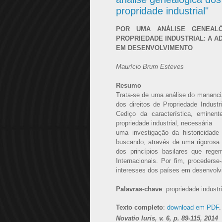
propridade industrial"
POR UMA ANÁLISE GENEALÓ
PROPRIEDADE INDUSTRIAL: A 
EM DESENVOLVIMENTO
Maurício Brum Esteves
Resumo
Trata-se de uma análise do manancial
dos direitos de Propriedade Indust
Cediço da característica, eminen
propriedade industrial, necessária
uma investigação da historicidade
buscando, através de uma rigorosa 
dos princípios basilares que reg
Internacionais. Por fim, proceders
interesses dos países em desenvolv
Palavras-chave
: propriedade industr
Texto completo
:
download em PDF
.
Novatio Iuris, v. 6, p. 89-115, 2014