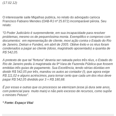
(17.02.12)
O interessante saite Migalhas publica, no relato do advogado carioca
Francisco Fabiano Mendes (OAB-RJ nº 25.872) incomparável pérola. Seu
relato:
"O Poder Judiciário é surpreendente, em sua incapacidade para resolver
problemas, mesmo os de pequeníssima monta. Exemplifico e comprovo com
documentos: em representação de cliente, movi ação contra o Estado do Rio
de Janeiro, Detran e Funderj, em abril de 2005. Obtive êxito e os réus foram
condenados a pagar ao cliente (idoso, magistrado aposentado) a quantia de
R$ 542,05.
A pretexto de que tal "fortuna" deveria ser rateada pelos três réus, o Estado do
Rio de Janeiro pediu à magistrada da 9ª Vara de Fazenda Pública que fossem
emitidas três guias de pagamento. Sua Excelência, tendo sérias dúvidas em
dividir R$ 542,05 por três, mandou os autos ao contador (!), que agora exige
R$ 111,02 e alguns acréscimos, para tornar certo que cada um dos réus deve
pagar R$ 542,05 dividido por 3 = R$ 180,68.
É por essas e outras que os processos se eternizam (esse já dura sete anos,
com potencial para muito mais) e não pelo excesso de recursos, como supõe
o ministro Peluso".
* Fonte: Espaço Vital