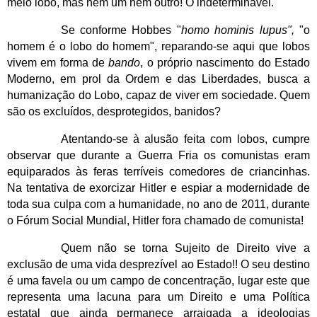
meio lobo, mas nem um nem outro! O indeterminável.
Se conforme Hobbes "
homo hominis lupus",
"o
homem é o lobo do homem", reparando-se aqui que lobos
vivem em forma de
bando
, o próprio nascimento do Estado
Moderno, em prol da Ordem e das Liberdades, busca a
humanização do Lobo, capaz de viver em sociedade. Quem
são os excluídos, desprotegidos, banidos?
Atentando-se à alusão feita com lobos, cumpre
observar que durante a Guerra Fria os comunistas eram
equiparados às feras terríveis comedores de criancinhas.
Na tentativa de exorcizar Hitler e espiar a modernidade de
toda sua culpa com a humanidade, no ano de 2011, durante
o Fórum Social Mundial, Hitler fora chamado de comunista!
Quem não se torna Sujeito de Direito vive a
exclusão de uma vida desprezível ao Estado!! O seu destino
é uma favela ou um campo de concentração, lugar este que
representa uma lacuna para um Direito e uma Política
estatal que ainda permanece arraigada a ideologias