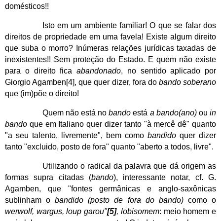
domésticos!!
Isto em um ambiente familiar! O que se falar dos
direitos de propriedade em uma favela! Existe algum direito
que suba o morro? Inúmeras relações jurídicas taxadas de
inexistentes!! Sem proteção do Estado. E quem não existe
para o direito fica
abandonado
, no sentido aplicado por
Giorgio Agamben
[4]
, que quer dizer, fora do
bando soberano
que (im)põe o direito!
Quem não está no
bando
está
a bando(ano)
ou
in
bando
que em Italiano quer dizer tanto "à mercê dê" quanto
"a seu talento, livremente", bem como
bandido
quer dizer
tanto "excluido, posto de fora" quanto "aberto a todos, livre".
Utilizando o radical da palavra que dá origem as
formas supra citadas (
bando
), interessante notar, cf. G.
Agamben, que "fontes germânicas e anglo-saxônicas
sublinham o
bandido (posto de fora do bando)
como o
werwolf, wargus, loup garou"
[5]
, lobisomem
: meio homem e