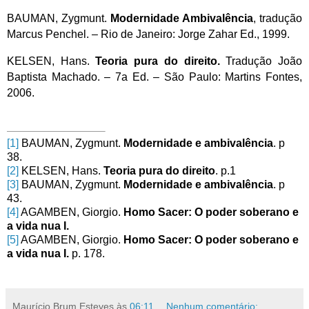
BAUMAN, Zygmunt.
Modernidade Ambivalência
, tradução
Marcus Penchel. – Rio de Janeiro: Jorge Zahar Ed., 1999.
KELSEN, Hans.
Teoria pura do direito.
Tradução João
Baptista Machado. – 7a Ed. – São Paulo: Martins Fontes,
2006.
[1]
BAUMAN, Zygmunt.
Modernidade e ambivalência
. p
38.
[2]
KELSEN, Hans.
Teoria pura do direito
. p.1
[3]
BAUMAN, Zygmunt.
Modernidade e ambivalência
. p
43.
[4]
AGAMBEN, Giorgio.
Homo Sacer: O poder soberano e
a vida nua I.
[5]
AGAMBEN, Giorgio.
Homo Sacer: O poder soberano e
a vida nua I.
p. 178.
Maurício Brum Esteves
às
06:11
Nenhum comentário: