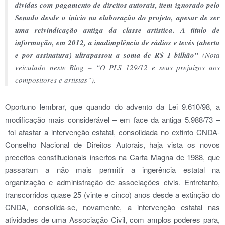
d
í
vidas com pagamento de direitos autorais, item ignorado pelo
Senado desde o in
í
cio na elabora
çã
o do projeto, apesar de ser
uma reivindica
çã
o antiga da classe art
í
stica. A t
í
tulo de
informa
çã
o, em 2012, a inadimpl
ê
ncia de r
á
dios e tev
ê
s (aberta
e por assinatura) ultrapassou a soma de R$ 1 bilh
ã
o
”
(Nota
veiculado neste Blog – “O PLS 129/12 e seus prejuízos aos
compositores e artistas”).
Oportuno lembrar, que quando do advento da Lei 9.610/98, a
modificação mais considerável – em face da antiga 5.988/73 –
foi afastar a intervenção estatal, consolidada no extinto CNDA-
Conselho Nacional de Direitos Autorais, haja vista os novos
preceitos constitucionais insertos na Carta Magna de 1988, que
passaram a não mais permitir a ingerência estatal na
organização e administração de associações civis. Entretanto,
transcorridos quase 25 (vinte e cinco) anos desde a extinção do
CNDA, consolida-se, novamente, a intervenção estatal nas
atividades de uma Associação Civil, com amplos poderes para,