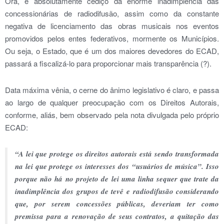
Ora, é absolutamente cediço da enorme inadimplência das
concessionárias de radiodifusão, assim como da constante
negativa de licenciamento das obras musicais nos eventos
promovidos pelos entes federativos, mormente os Municípios.
Ou seja, o Estado, que é um dos maiores devedores do ECAD,
passará a fiscalizá-lo para proporcionar mais transparência (?).
Data máxima vênia, o cerne do ânimo legislativo é claro, e passa
ao largo de qualquer preocupação com os Direitos Autorais,
conforme, aliás, bem observado pela nota divulgada pelo próprio
ECAD:
“
A lei que protege os direitos autorais est
á
sendo transformada
na lei que protege os interesses dos
“
usu
á
rios de m
ú
sica
”
. Isso
porque n
ã
o h
á
no projeto de lei uma linha sequer que trate da
inadimpl
ê
ncia dos grupos de tev
ê
e radiodifus
ã
o considerando
que, por serem concess
õ
es p
ú
blicas, deveriam ter como
premissa para a renova
çã
o de seus contratos, a quita
çã
o das