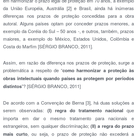
em harmonizar o prazo legal de proteção em 70 anos, a exemplo
da União Européia, Austrália [2] e Brasil, ainda há inúmeras
diferenças nos prazos de proteção concedidas para a obra
autoral. Alguns países optam por conceder prazos menores, a
exemplo da Coréia do Sul – 50 anos -, e outros, também, prazos
maiores, a exemplo do México, Estados Unidos, Colômbia e
Costa do Marfim [SÉRGIO BRANCO, 2011].
Assim, em razão da diferença nos prazos de proteção, surge a
problemática a respeito de “
como harmonizar a proteção às
obras intelectuais quando países as protegem por períodos
distintos
”? [SÉRGIO BRANCO, 2011]
De acordo com a Convenção de Berna [3], há duas soluções a
serem observadas:
(I) regra do tratamento nacional
que
importa em dar o mesmo tratamento para nacionais e
estrangeiros, sem qualquer discriminação;
(II) a regra do prazo
mais curto
, ou seja, o prazo de proteção não excederá a