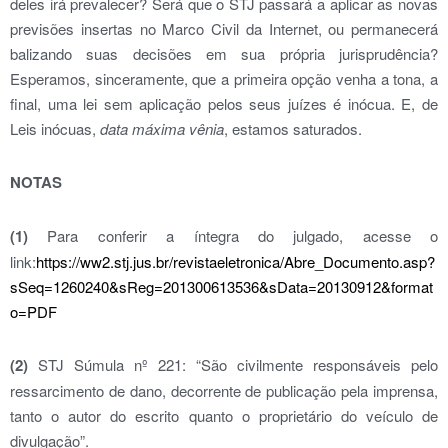
deles irá prevalecer? Será que o STJ passará a aplicar as novas
previsões insertas no Marco Civil da Internet, ou permanecerá
balizando suas decisões em sua própria jurisprudência?
Esperamos, sinceramente, que a primeira opção venha a tona, a
final, uma lei sem aplicação pelos seus juízes é inócua. E, de
Leis inócuas,
data máxima vênia
, estamos saturados.
NOTAS
(1)
Para conferir a íntegra do julgado, acesse o
link:
https://ww2.stj.jus.br/revistaeletronica/Abre_Documento.asp?
sSeq=1260240&sReg=201300613536&sData=20130912&format
o=PDF
(2)
STJ Súmula nº 221: “São civilmente responsáveis pelo
ressarcimento de dano, decorrente de publicação pela imprensa,
tanto o autor do escrito quanto o proprietário do veículo de
divulgação”.