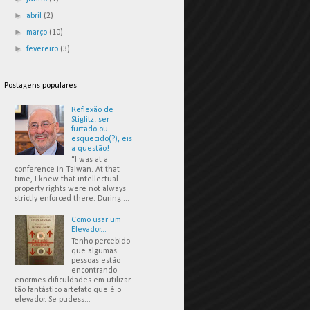
►
abril
(2)
►
março
(10)
►
fevereiro
(3)
Postagens populares
Reflexão de
Stiglitz: ser
furtado ou
esquecido(?), eis
a questão!
“I was at a
conference in Taiwan. At that
time, I knew that intellectual
property rights were not always
strictly enforced there. During ...
Como usar um
Elevador...
Tenho percebido
que algumas
pessoas estão
encontrando
enormes dificuldades em utilizar
tão fantástico artefato que é o
elevador. Se pudess...