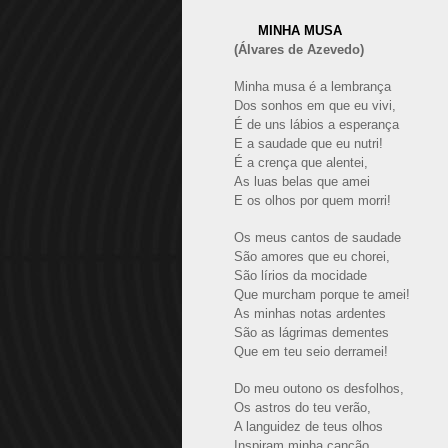
MINHA MUSA
(Álvares de Azevedo)
Minha musa é a lembrança
Dos sonhos em que eu vivi,
É de uns lábios a esperança
E a saudade que eu nutri!
É a crença que alentei,
As luas belas que amei
E os olhos por quem morri!
Os meus cantos de saudade
São amores que eu chorei,
São lírios da mocidade
Que murcham porque te amei!
As minhas notas ardentes
São as lágrimas dementes
Que em teu seio derramei!
Do meu outono os desfolhos,
Os astros do teu verão,
A languidez de teus olhos
Inspiram minha canção...