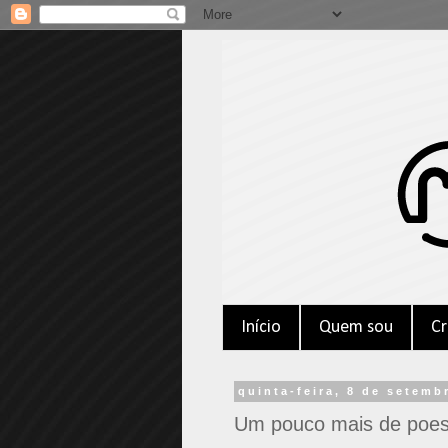
Início
Quem sou
Cr
quinta-feira, 8 de setemb
Um pouco mais de poesi