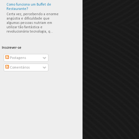
Como funciona um Buffet de
Restaurante?
Certa vez, percebendo a enorme
angústia e dificuldade que
algumas pessoas nutriam em
utilizar tão fantástica e
revolucionária tecnologia, q...
Inscrever-se
Postagens
Comentários