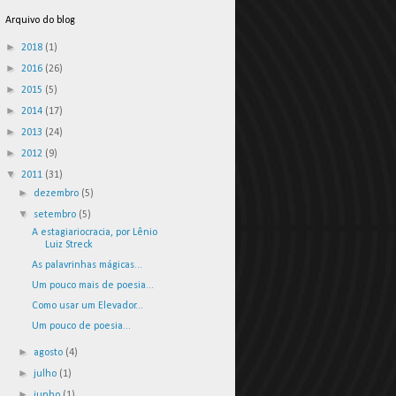
Arquivo do blog
►
2018
(1)
►
2016
(26)
►
2015
(5)
►
2014
(17)
►
2013
(24)
►
2012
(9)
▼
2011
(31)
►
dezembro
(5)
▼
setembro
(5)
A estagiariocracia, por Lênio
Luiz Streck
As palavrinhas mágicas...
Um pouco mais de poesia...
Como usar um Elevador...
Um pouco de poesia...
►
agosto
(4)
►
julho
(1)
►
junho
(1)