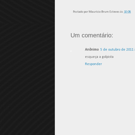
Postado por
Maurício Brum Esteves
às
10:08
Um comentário:
Anônimo
5 de outubro de 2011 
esqueça a golpista
Responder