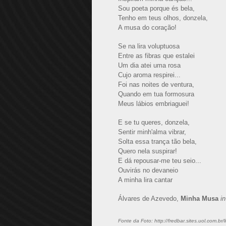
Sou poeta porque és bela,
Tenho em teus olhos, donzela,
A musa do coração!
Se na lira voluptuosa
Entre as fibras que estalei
Um dia atei uma rosa
Cujo aroma respirei...
Foi nas noites de ventura,
Quando em tua formosura
Meus lábios embriaguei!
E se tu queres, donzela,
Sentir minh'alma vibrar,
Solta essa trança tão bela,
Quero nela suspirar!
E dá repousar-me teu seio...
Ouvirás no devaneio
A minha lira cantar
Álvares de Azevedo,
Minha Musa
in
Fonte da Foto: http://fredbar.sites.uol.com.br/l